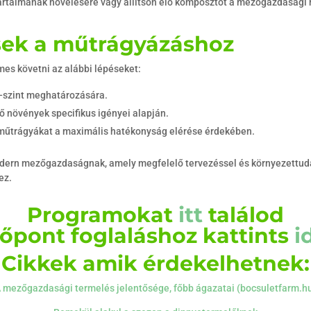
artalmának növelésére vagy állítson elő komposztot a mezőgazdasági hu
ések a műtrágyázáshoz
s követni az alábbi lépéseket:
H-szint meghatározására.
ő növények specifikus igényei alapján.
műtrágyákat a maximális hatékonyság elérése érdekében.
dern mezőgazdaságnak, amely megfelelő tervezéssel és környezettuda
ez.
Programokat
itt
találod
dőpont foglaláshoz kattints
i
Cikkek amik érdekelhetnek:
 mezőgazdasági termelés jelentősége, főbb ágazatai (bocsuletfarm.h