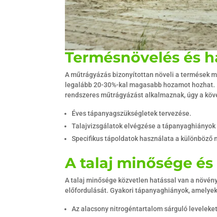
Termésnövelés és 
A műtrágyázás bizonyítottan növeli a termések m
legalább 20-30%-kal magasabb hozamot hozhat. P
rendszeres műtrágyázást alkalmaznak, úgy a köv
Éves tápanyagszükségletek tervezése.
Talajvizsgálatok elvégzése a tápanyaghiányok 
Specifikus tápoldatok használata a különböző 
A talaj minősége é
A talaj minősége közvetlen hatással van a növény
előfordulását. Gyakori tápanyaghiányok, amelyek
Az alacsony nitrogéntartalom sárguló levelek