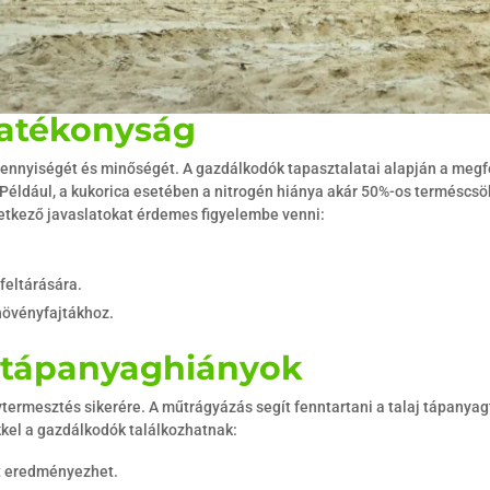
hatékonyság
ennyiségét és minőségét. A gazdálkodók tapasztalatai alapján a megf
éldául, a kukorica esetében a nitrogén hiánya akár 50%-os terméscs
etkező javaslatokat érdemes figyelembe venni:
feltárására.
növényfajtákhoz.
s tápanyaghiányok
termesztés sikerére. A műtrágyázás segít fenntartani a talaj tápanyag
kel a gazdálkodók találkozhatnak:
et eredményezhet.