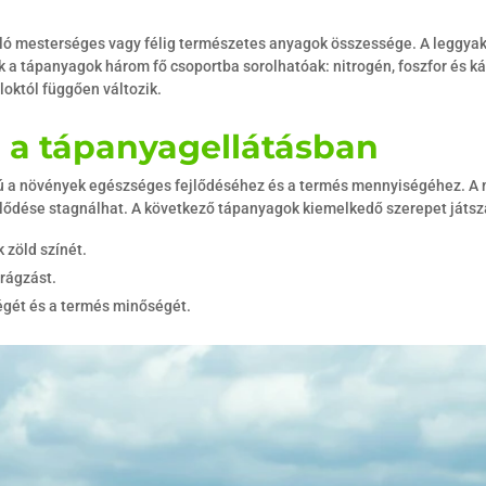
ló mesterséges vagy félig természetes anyagok összessége. A leggya
a tápanyagok három fő csoportba sorolhatóak: nitrogén, foszfor és ká
loktól függően változik.
 a tápanyagellátásban
 a növények egészséges fejlődéséhez és a termés mennyiségéhez. A mű
lődése stagnálhat. A következő tápanyagok kiemelkedő szerepet játsz
 zöld színét.
irágzást.
égét és a termés minőségét.