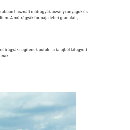
krabban használt műtrágyák ásványi anyagok és
lium. A műtrágyák formája lehet granulált,
trágyák segítenek pótolni a talajból kifogyott
anak: