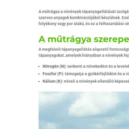
A műtrágya a növények tápanyagellátását szolgá
szerves anyagok kombinációjából készülnek. Ezek 
folyékony vagy por alakú, és ez a felhasználási cé
A műtrágya szerepe
A megfelelő tápanyagellátás alapvető fontosságú
tápanyagokat, amelyek hiányában a növények fej
Nitrogén (N):
serkenti a növekedést és a levelek
Foszfor (P):
támogatja a gyökérfejlődést és a v
Kálium (K):
növeli a növények ellenálló képess