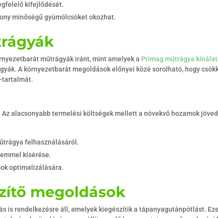
felelő kifejlődését.
sony minőségű gyümölcsöket okozhat.
trágyák
örnyezetbarát műtrágyák iránt, mint amelyek a
Primag műtrágya kínála
ágyák. A környezetbarát megoldások előnyei közé sorolható, hogy csökkent
g-tartalmát.
Az alacsonyabb termelési költségek mellett a növekvő hozamok jöved
űtrágya felhasználásáról.
elemmel kísérése.
k optimalizálására.
szítő megoldások
 is rendelkezésre áll, amelyek kiegészítik a tápanyagutánpótlást. Eze