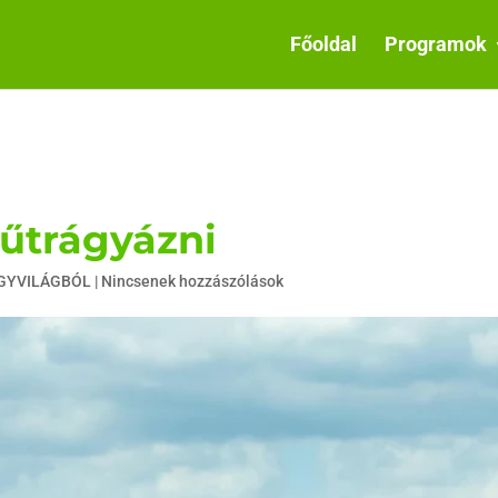
Főoldal
Programok
űtrágyázni
AGYVILÁGBÓL
|
Nincsenek hozzászólások