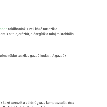
tában
találhatóak. Ezek közé tartozik a
ik a talajeróziót, elősegítik a talaj mikrobiális
elmezőbbé teszik a gazdálkodást. A gazdák
k közé tartozik a zöldtrágya, a komposztálás és a