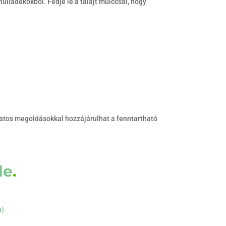
lladékokból. Fedje le a talajt mulccsal, hogy
tos megoldásokkal hozzájárulhat a fenntartható
de
.
u)