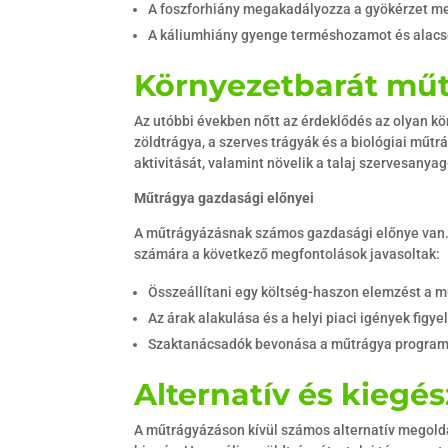
A foszforhiány megakadályozza a gyökérzet meg
A káliumhiány gyenge terméshozamot és alac
Környezetbarát mű
Az utóbbi években nőtt az érdeklődés az olyan k
zöldtrágya, a szerves trágyák és a biológiai műtr
aktivitását, valamint növelik a talaj szervesanya
Műtrágya gazdasági előnyei
A műtrágyázásnak számos gazdasági előnye van. 
számára a következő megfontolások javasoltak:
Összeállítani egy költség-haszon elemzést a m
Az árak alakulása és a helyi piaci igények figy
Szaktanácsadók bevonása a műtrágya programo
Alternatív és kiegé
A műtrágyázáson kívül számos alternatív megoldás