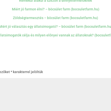
Remekül alakul a szezon a dinnyetermelőknek
Miért jó farmon élni? – böcsület farm (bocsuletfarm.hu)
Zöldségtermesztés – böcsület farm (bocsuletfarm.hu)
Miért jó választás egy állatsimogató? – böcsület farm (bocsuletfarm.hu
llatsimogatók célja és milyen előnyei vannak az állatoknak? (bocsulet
mezőket
*
karakterrel jelöltük