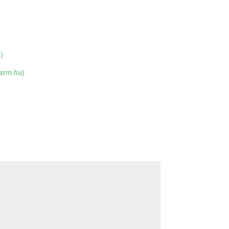
)
farm.hu)