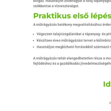
biogáz. Használjon zöldtrágyát a talaj tápanyagt
csökkentse a vízveszteséget.
Praktikus első lép
A műtrágyázás hatékony megvalósításához érdeme
Végezzen talajvizsgálatokat a tápanyag- és p
Készítsen éves műtrágyázási tervet a különböz
Használjon megbízható forrásokból származó 
A műtrágyázás tehát elengedhetetlen része a mo
fejlődéshez és a gazdálkodás jövedelmezőségéh
I
A