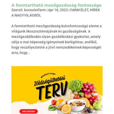
A fenntartható mezőgazdaság fontossága
Szerző:
bocsuletfarm
|
ápr 18, 2023
|
FARM ÉLET
,
HÍREK
A NAGYVILÁGBÓL
A fenntartható mezőgazdaság kulcsfontosságú eleme a
világunk ökoszisztémájának és gazdaságának. A
mezőgazdálkodás olyan gazdálkodási gyakorlat, amely
célja a mai népesség igényeinek kielégítése, anélkül,
hogy veszélyeztetné a jövő nemzedékeinek képességét
arra, hogy...