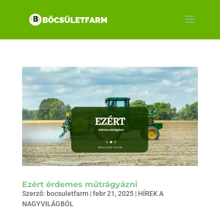
Ezért érdemes műtrágyázni
Szerző:
bocsuletfarm
|
febr 21, 2025
|
HÍREK A
NAGYVILÁGBÓL