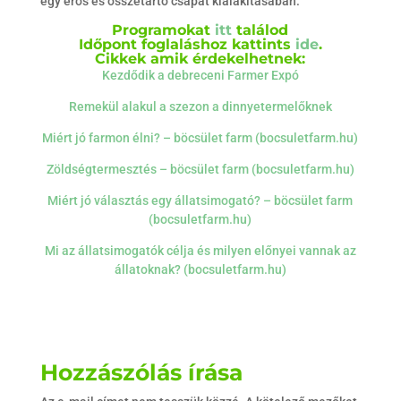
egy erős és összetartó csapat kialakításában.
Programokat
itt
találod
Időpont foglaláshoz kattints
ide
.
Cikkek amik érdekelhetnek:
Kezdődik a debreceni Farmer Expó
Remekül alakul a szezon a dinnyetermelőknek
Miért jó farmon élni? – böcsület farm (bocsuletfarm.hu)
Zöldségtermesztés – böcsület farm (bocsuletfarm.hu)
Miért jó választás egy állatsimogató? – böcsület farm
(bocsuletfarm.hu)
Mi az állatsimogatók célja és milyen előnyei vannak az
állatoknak? (bocsuletfarm.hu)
Hozzászólás írása