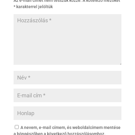
Az e-mail címet nem tesszük közzé.
A kötelező mezőket
*
karakterrel jelöltük
A nevem, e-mail címem, és weboldalcímem mentése
a böngészőben a következő hozzászólásomhoz.