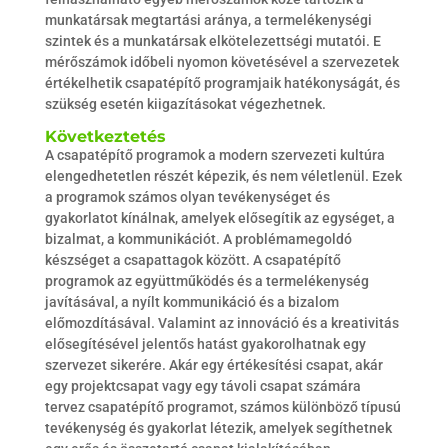
munkatársak megtartási aránya, a termelékenységi
szintek és a munkatársak elkötelezettségi mutatói. E
mérőszámok időbeli nyomon követésével a szervezetek
értékelhetik csapatépítő programjaik hatékonyságát, és
szükség esetén kiigazításokat végezhetnek.
Következtetés
A csapatépítő programok a modern szervezeti kultúra
elengedhetetlen részét képezik, és nem véletlenül. Ezek
a programok számos olyan tevékenységet és
gyakorlatot kínálnak, amelyek elősegítik az egységet, a
bizalmat, a kommunikációt. A problémamegoldó
készséget a csapattagok között. A csapatépítő
programok az együttműködés és a termelékenység
javításával, a nyílt kommunikáció és a bizalom
előmozdításával. Valamint az innováció és a kreativitás
elősegítésével jelentős hatást gyakorolhatnak egy
szervezet sikerére. Akár egy értékesítési csapat, akár
egy projektcsapat vagy egy távoli csapat számára
tervez csapatépítő programot, számos különböző típusú
tevékenység és gyakorlat létezik, amelyek segíthetnek