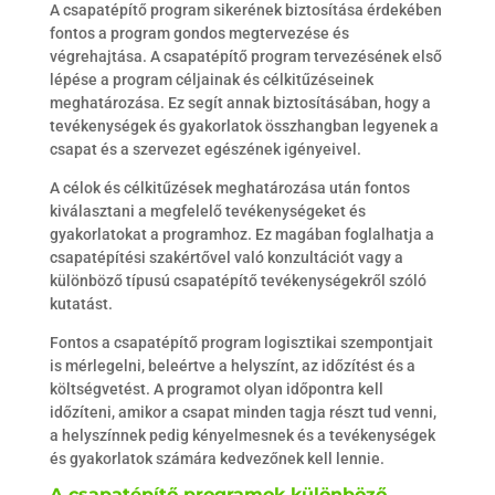
A csapatépítő program sikerének biztosítása érdekében
fontos a program gondos megtervezése és
végrehajtása. A csapatépítő program tervezésének első
lépése a program céljainak és célkitűzéseinek
meghatározása. Ez segít annak biztosításában, hogy a
tevékenységek és gyakorlatok összhangban legyenek a
csapat és a szervezet egészének igényeivel.
A célok és célkitűzések meghatározása után fontos
kiválasztani a megfelelő tevékenységeket és
gyakorlatokat a programhoz. Ez magában foglalhatja a
csapatépítési szakértővel való konzultációt vagy a
különböző típusú csapatépítő tevékenységekről szóló
kutatást.
Fontos a csapatépítő program logisztikai szempontjait
is mérlegelni, beleértve a helyszínt, az időzítést és a
költségvetést. A programot olyan időpontra kell
időzíteni, amikor a csapat minden tagja részt tud venni,
a helyszínnek pedig kényelmesnek és a tevékenységek
és gyakorlatok számára kedvezőnek kell lennie.
A csapatépítő programok különböző