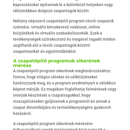
kapcsolatokat építsenek ki a különböző helyeken vagy
időzónákban dolgozó csapattagok között.
Néhány népszerű csapatépítő program távoli csapatok
számára: virtuális kincskereső vadászat, online
kvízjátékok és virtuális szabadulószobák. Ezek a
tevékenységek szórakoztató és magával ragadó módon
segíthetik elő a távoli csapattagok közötti
csapatmunkát és együttműködést.
A csapatépítő programok sikerének
mérése
A csapatépítő program sikerének meghatározásához
fontos, hogy világos célokat és célkitűzéseket
határozzunk meg, és a program eredményeit e célokhoz
képest mérjük. Ez magában foglalhatja felmérések vagy
interjúk készítését a csapattagokkal, hogy
visszajelzéseket gyűjtsenek a programról és annak a
csapat dinamikájára és termelékenységére gyakorolt
hatásáról.
A csapatépítő program sikerének mérésére
felhasználható egyéb mérőszámok közé tartozik a