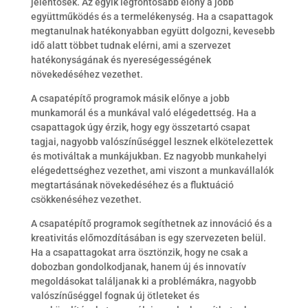
jelentősek. Az egyik legfontosabb előny a jobb
együttműködés és a termelékenység. Ha a csapattagok
megtanulnak hatékonyabban együtt dolgozni, kevesebb
idő alatt többet tudnak elérni, ami a szervezet
hatékonyságának és nyereségességének
növekedéséhez vezethet.
A csapatépítő programok másik előnye a jobb
munkamorál és a munkával való elégedettség. Ha a
csapattagok úgy érzik, hogy egy összetartó csapat
tagjai, nagyobb valószínűséggel lesznek elkötelezettek
és motiváltak a munkájukban. Ez nagyobb munkahelyi
elégedettséghez vezethet, ami viszont a munkavállalók
megtartásának növekedéséhez és a fluktuáció
csökkenéséhez vezethet.
A csapatépítő programok segíthetnek az innováció és a
kreativitás előmozdításában is egy szervezeten belül.
Ha a csapattagokat arra ösztönzik, hogy ne csak a
dobozban gondolkodjanak, hanem új és innovatív
megoldásokat találjanak ki a problémákra, nagyobb
valószínűséggel fognak új ötleteket és