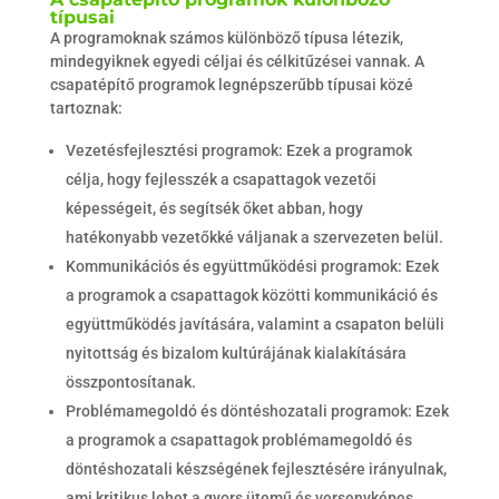
típusai
A programoknak számos különböző típusa létezik,
mindegyiknek egyedi céljai és célkitűzései vannak. A
csapatépítő programok legnépszerűbb típusai közé
tartoznak:
Vezetésfejlesztési programok: Ezek a programok
célja, hogy fejlesszék a csapattagok vezetői
képességeit, és segítsék őket abban, hogy
hatékonyabb vezetőkké váljanak a szervezeten belül.
Kommunikációs és együttműködési programok: Ezek
a programok a csapattagok közötti kommunikáció és
együttműködés javítására, valamint a csapaton belüli
nyitottság és bizalom kultúrájának kialakítására
összpontosítanak.
Problémamegoldó és döntéshozatali programok: Ezek
a programok a csapattagok problémamegoldó és
döntéshozatali készségének fejlesztésére irányulnak,
ami kritikus lehet a gyors ütemű és versenyképes