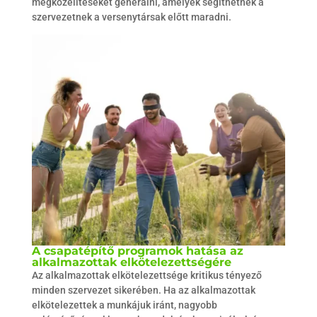
megközelítéseket generálni, amelyek segíthetnek a
szervezetnek a versenytársak előtt maradni.
A csapatépítő programok hatása az
alkalmazottak elkötelezettségére
Az alkalmazottak elkötelezettsége kritikus tényező
minden szervezet sikerében. Ha az alkalmazottak
elkötelezettek a munkájuk iránt, nagyobb