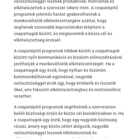
valószínűséggel lesznek produktívak, motiváltak és
elkötelezettek a szervezet sikere iránt. A csapatépítő
programok jelentős hatást gyakorolhatnak a
munkavállalók elkötelezettségére azáltal, hogy
segítenek szorosabb kapcsolatokat kiépíteni a
csapattagok között, és megteremtik a közös cél és
elkötelezettség érzését.
A csapatépítő programok többek között a csapattagok
közötti nyílt kommunikáció és bizalom előmozdításával
javíthatják a munkavállalók elkötelezettségét. Ha a
csapattagok úgy érzik, hogy nyíltan és őszintén
kommunikálhatnak egymással, nagyobb
valószínűséggel érzik úgy, hogy értékelik és tisztelik
őket, ami fokozott elkötelezettséghez és motivációhoz
vezethet.
A csapatépítő programok segíthetnek a szervezeten
belüli közösségi érzés és közös cél kialakításában is. Ha
a csapattagok úgy érzik, hogy egy nagyobb közösség
részei, amely egy közös célért dolgozik, nagyobb
valószínűséggel lesznek elkötelezettek és