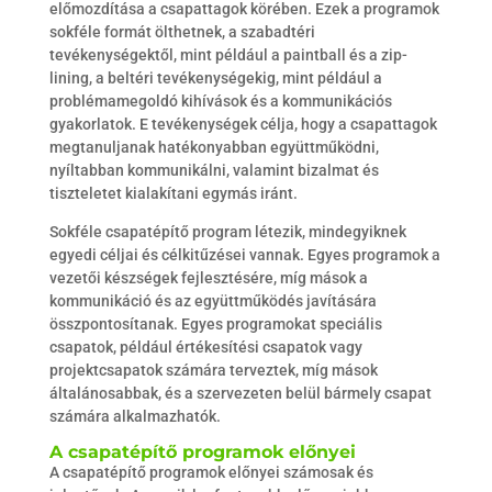
előmozdítása a csapattagok körében. Ezek a programok
sokféle formát ölthetnek, a szabadtéri
tevékenységektől, mint például a paintball és a zip-
lining, a beltéri tevékenységekig, mint például a
problémamegoldó kihívások és a kommunikációs
gyakorlatok. E tevékenységek célja, hogy a csapattagok
megtanuljanak hatékonyabban együttműködni,
nyíltabban kommunikálni, valamint bizalmat és
tiszteletet kialakítani egymás iránt.
Sokféle csapatépítő program létezik, mindegyiknek
egyedi céljai és célkitűzései vannak. Egyes programok a
vezetői készségek fejlesztésére, míg mások a
kommunikáció és az együttműködés javítására
összpontosítanak. Egyes programokat speciális
csapatok, például értékesítési csapatok vagy
projektcsapatok számára terveztek, míg mások
általánosabbak, és a szervezeten belül bármely csapat
számára alkalmazhatók.
A csapatépítő programok előnyei
A csapatépítő programok előnyei számosak és