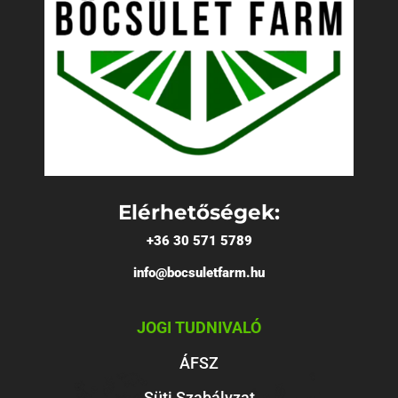
Elérhetőségek:
+36 30 571 5789
info@bocsuletfarm.hu
JOGI TUDNIVALÓ
ÁFSZ
Süti Szabályzat