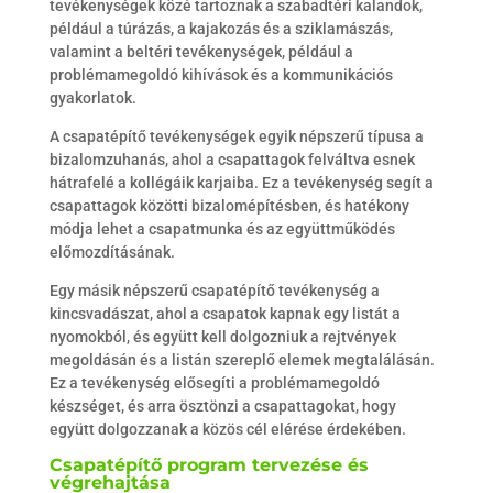
tevékenységek közé tartoznak a szabadtéri kalandok,
például a túrázás, a kajakozás és a sziklamászás,
valamint a beltéri tevékenységek, például a
problémamegoldó kihívások és a kommunikációs
gyakorlatok.
A csapatépítő tevékenységek egyik népszerű típusa a
bizalomzuhanás, ahol a csapattagok felváltva esnek
hátrafelé a kollégáik karjaiba. Ez a tevékenység segít a
csapattagok közötti bizalomépítésben, és hatékony
módja lehet a csapatmunka és az együttműködés
előmozdításának.
Egy másik népszerű csapatépítő tevékenység a
kincsvadászat, ahol a csapatok kapnak egy listát a
nyomokból, és együtt kell dolgozniuk a rejtvények
megoldásán és a listán szereplő elemek megtalálásán.
Ez a tevékenység elősegíti a problémamegoldó
készséget, és arra ösztönzi a csapattagokat, hogy
együtt dolgozzanak a közös cél elérése érdekében.
Csapatépítő program tervezése és
végrehajtása