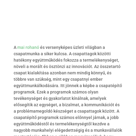
A
mai rohanó
és versenyképes üzleti világban a
csapatmunka a siker kulcsa. A csapattagok közötti
hatékony együttműködés fokozza a termelékenységet,
növeli a morált és ösztönzi az innovációt. Az összetartó
csapat kialakítása azonban nem mindig könnyű, és
többre van szükség, mint egy csapatnyi ember
együttmunkálkodására. Itt jönnek a képbe a csapatépítő
programok. Ezek a programok számos olyan
tevékenységet és gyakorlatot kínálnak, amelyek
elősegítik az egységet, a bizalmat, a kommunikációt és
a problémamegoldó készséget a csapattagok között. A
csapatépítő programok számos előnnyel járnak, a jobb
együttműködéstől és termelékenységtől kezdve a
nagyobb munkahelyi elégedettségig és a munkavállalók